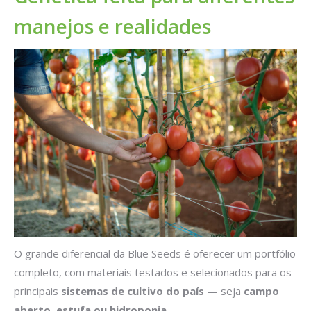
manejos e realidades
O grande diferencial da Blue Seeds é oferecer um portfólio
completo, com materiais testados e selecionados para os
principais
sistemas de cultivo do país
— seja
campo
aberto, estufa ou hidroponia
.