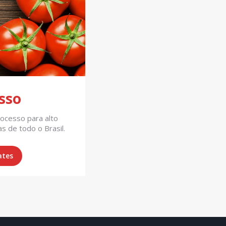
sso
ocesso para alto
s de todo o Brasil.
ates