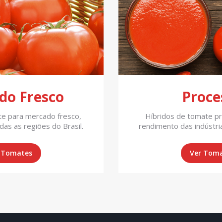
do Fresco
Proce
te para mercado fresco,
Híbridos de tomate pr
as as regiões do Brasil.
rendimento das indústria
 Tomates
Ver Tom