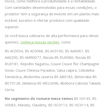
riscos, como melhora a produtividade e a rentabilidade.
Com variedades desenvolvidas para essas condições, o
produtor tem a segurança de investir em um plantio mais
estável, lucrativo e ofertar produtos com qualidade
superior.
Se você busca cultivares de alta performance para climas
quentes,
conheça nossas opções
como:
BS AC0054, BS AC0068, BS AC0160, BS AA0067, BS
AA0200, BS AMR0077, Rúcula BS RU0080, Rúcula BS
RU0181, Repolho Nagatsu, Couve Couve flor Champagne
Snow, Couve Chinesa Paradise, Salsa caipira, Cebolinha
Fantástica, Abobrinha caserta BS AB0183, Beterraba BS
BET0128, Melancia BS MEL0098, Abóbora Cabotiá Takada
Certa.
No segmento do tomate mesa temos
BS II0143, BS
II0083, Mariaty, Claudety, BS ISC0113, BS ISC0114, BS