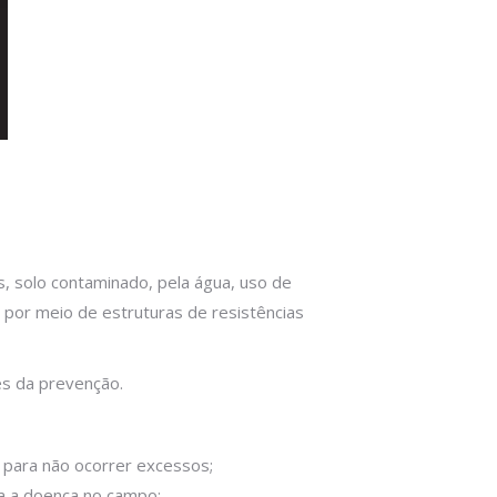
, solo contaminado, pela água, uso de
 por meio de estruturas de resistências
és da prevenção.
 para não ocorrer excessos;
va a doença no campo;