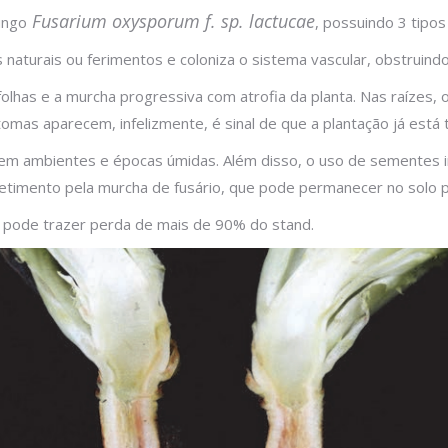
Fusarium oxysporum f. sp. lactucae
ungo
, possuindo 3 tipos 
naturais ou ferimentos e coloniza o sistema vascular, obstruindo
olhas e a murcha progressiva com atrofia da planta. Nas raízes
omas aparecem, infelizmente, é sinal de que a plantação já está
m ambientes e épocas úmidas. Além disso, o uso de sementes i
metimento pela murcha de fusário, que pode permanecer no solo p
 pode trazer perda de mais de 90% do stand.