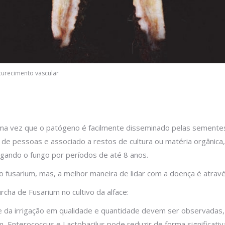
curecimento vascular
 uma vez que o patógeno é facilmente disseminado pelas sementes
 de pessoas e associado a restos de cultura ou matéria orgânica,
ando o fungo por períodos de até 8 anos.
o fusarium, mas, a melhor maneira de lidar com a doença é atrav
rcha de Fusarium no cultivo da alface:
le da irrigação em qualidade e quantidade devem ser observadas,
, Enterococcus e Lactobacilus pode reduzir de forma significati