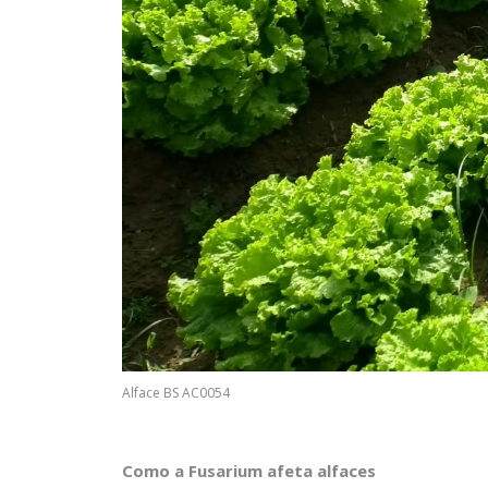
Alface BS AC0054
Como a Fusarium afeta alfaces