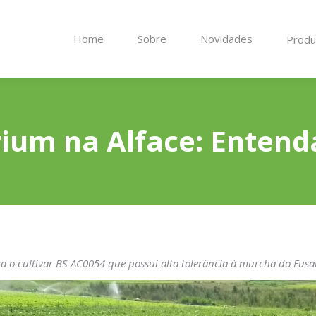
Home
Home
Sobre
Sobre
Novidades
Novidades
Prod
Prod
ium na Alface: Entend
ça o cultivar BS AC0054 que possui alta tolerância à murcha do Fus