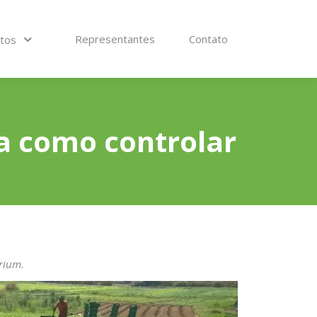
Representantes
Representantes
Contato
Contato
utos
utos
a como controlar
arium.