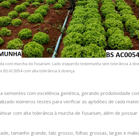
da com murcha do Fusarium. Lado esquerdo testemunha sem tolerância à doe
de BS AC0054 com alta tolerância à doença.
za sementes com excelência genética, gerando produtividade com
lizado inúmeros testes para verificar as aptidões de cada materi
tivar com alta tolerância à murcha de Fusarium, além de possuir 
ade, tamanho grande, talo grosso, folhas grossas, largas e maleá